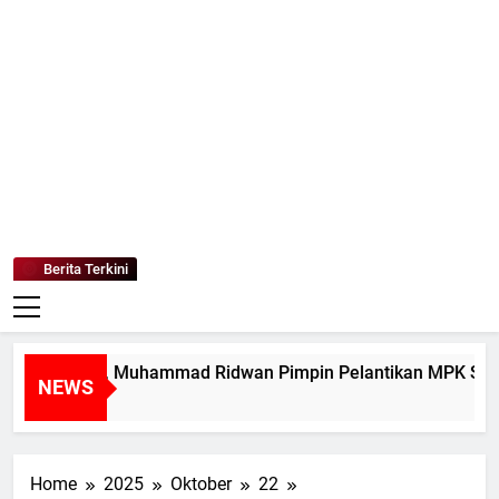
Mediaanaki
Berita Anak Indonesia
Berita Terkini
Muda, Muhammad Ridwan Pimpin Pelantikan MPK SMAN 1 Ta
NEWS
Home
2025
Oktober
22