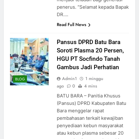
penerus. “Selamat kepada Bapak
DR….
Read Full News
Pansus DPRD Batu Bara
Soroti Plasma 20 Persen,
HGU PT Socfindo Tanah
Gambus Jadi Perhatian
Admin1
1 minggu
BLOG
ago
0
4 mins
BATU BARA – Panitia Khusus
(Pansus) DPRD Kabupaten Batu
Bara menggelar rapat
pembahasan terkait kewajiban
penyediaan kebun masyarakat
atau kebun plasma sebesar 20