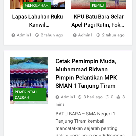
MENKUMHAM
PEMILU
Lapas Labuhan Ruku
KPU Batu Bara Gelar
Kanwil
Apel Pagi Rutin, Fokus
K
Kemenkumham
pada Kedisiplinan dan
Admin1
2 tahun ago
Admin1
2 tahun ago
Sumatera Utara Ikuti
Kerjasama Tim
Penutupan Bimtek
SPPN
Cetak Pemimpin Muda,
Muhammad Ridwan
Pimpin Pelantikan MPK
SMAN 1 Tanjung Tiram
PEMERINTAH
Admin1
3 hari ago
0
3
DAERAH
mins
BATU BARA – SMA Negeri 1
Tanjung Tiram kembali
mencatatkan sejarah penting
dalam perjalanan pendidikannya.