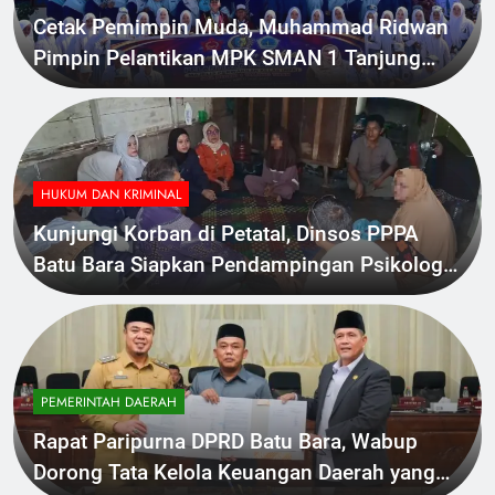
Cetak Pemimpin Muda, Muhammad Ridwan
Pimpin Pelantikan MPK SMAN 1 Tanjung
Tiram
HUKUM DAN KRIMINAL
Kunjungi Korban di Petatal, Dinsos PPPA
Batu Bara Siapkan Pendampingan Psikologis
dan Hukum
PEMERINTAH DAERAH
Rapat Paripurna DPRD Batu Bara, Wabup
Dorong Tata Kelola Keuangan Daerah yang