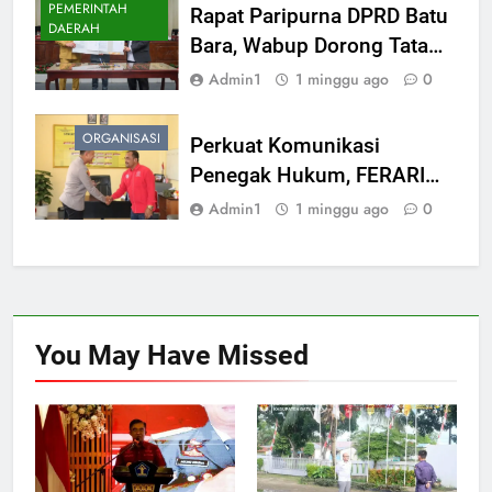
PEMERINTAH
Rapat Paripurna DPRD Batu
DAERAH
Bara, Wabup Dorong Tata
Kelola Keuangan Daerah
Admin1
1 minggu ago
0
yang Transparan dan
Akuntabel
ORGANISASI
Perkuat Komunikasi
Penegak Hukum, FERARI
Batu Bara Jalin Silaturahmi
Admin1
1 minggu ago
0
dengan Kapolres
You May Have
Missed