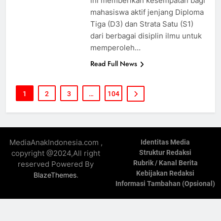
ini memberikan kesempatan bagi
mahasiswa aktif jenjang Diploma
Tiga (D3) dan Strata Satu (S1)
dari berbagai disiplin ilmu untuk
memperoleh…
Read Full News
1
2
3
…
104
MediaAnakIndonesia.com ,
Identitas Media
copyright @2024,All right
Struktur Redaksi
Rubrik / Kanal Berita
reserved Powered By
Kebijakan Redaksi
.
BlazeThemes
Informasi Tambahan (Opsional)