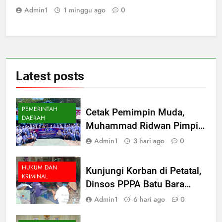
Admin1
1 minggu ago
0
Latest
posts
PEMERINTAH
Cetak Pemimpin Muda,
DAERAH
Muhammad Ridwan Pimpin
Pelantikan MPK SMAN 1
Admin1
3 hari ago
0
Tanjung Tiram
HUKUM DAN
Kunjungi Korban di Petatal,
KRIMINAL
Dinsos PPPA Batu Bara
Siapkan Pendampingan
Admin1
6 hari ago
0
Psikologis dan Hukum