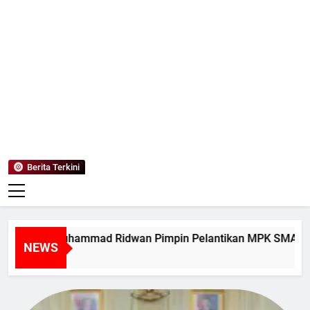
Mediaanaki
Berita Anak Indonesia
Berita Terkini
 Muhammad Ridwan Pimpin Pelantikan MPK SMAN 1 Tanjung 
NEWS