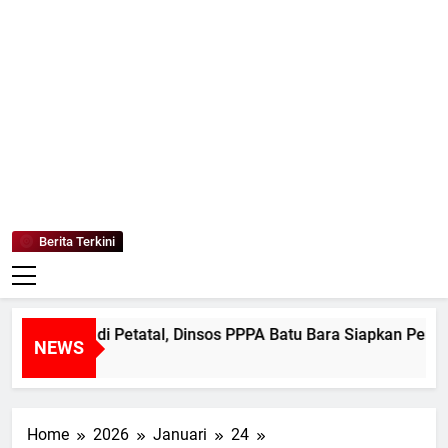
Mediaanaki
Berita Anak Indonesia
Berita Terkini
 Korban di Petatal, Dinsos PPPA Batu Bara Siapkan Pendampi
NEWS
Home
2026
Januari
24