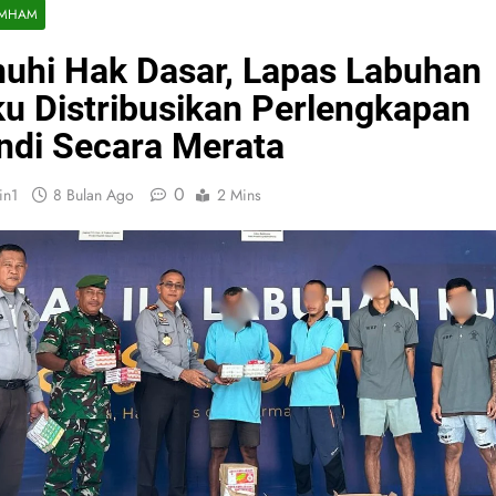
MHAM
uhi Hak Dasar, Lapas Labuhan
u Distribusikan Perlengkapan
di Secara Merata
0
in1
8 Bulan Ago
2 Mins