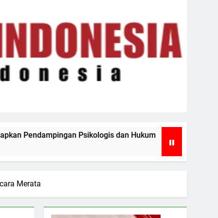
ologis dan Hukum
Rapat Paripurna DPRD Batu
1 Minggu Ago
cara Merata