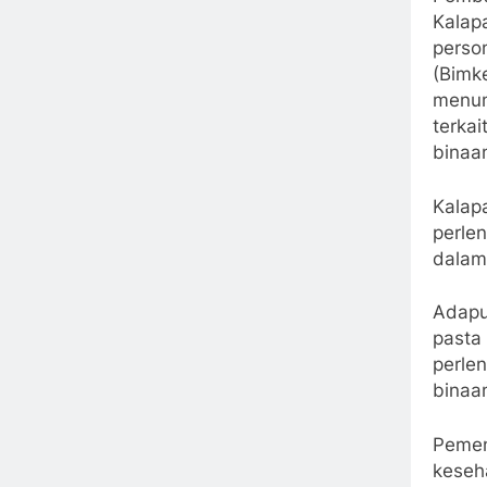
Kalap
perso
(Bimk
menun
terka
binaa
Kalap
perle
dalam
Adapu
pasta 
perle
binaan
Pemen
keseh