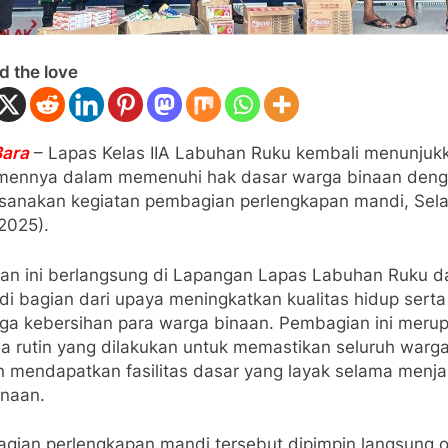
d the love
Bara
– Lapas Kelas IIA Labuhan Ruku kembali menunjuk
mennya dalam memenuhi hak dasar warga binaan den
sanakan kegiatan pembagian perlengkapan mandi, Sel
2025).
tan ini berlangsung di Lapangan Lapas Labuhan Ruku d
di bagian dari upaya meningkatkan kualitas hidup serta
ga kebersihan para warga binaan. Pembagian ini meru
a rutin yang dilakukan untuk memastikan seluruh warg
n mendapatkan fasilitas dasar yang layak selama menja
naan.
gian perlengkapan mandi tersebut dipimpin langsung o