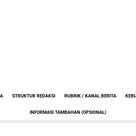
Mediaanak
Berita Anak Indonesia
IA
STRUKTUR REDAKSI
RUBRIK / KANAL BERITA
KEBI
INFORMASI TAMBAHAN (OPSIONAL)