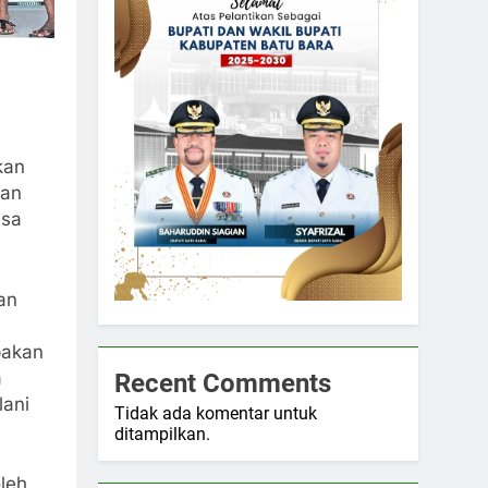
kan
gan
asa
an
pakan
a
Recent Comments
lani
Tidak ada komentar untuk
ditampilkan.
leh