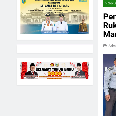
MENKU
Pen
Ruk
Man
Adm