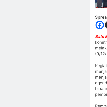
Sprea
Batu 
komit
melak
(9/12/
Kegia
menja
menja
agend
binaa
pembi
Pemba