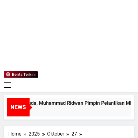
Mediaanaki
Berita Anak Indonesia
Berita Terkini
mpin Muda, Muhammad Ridwan Pimpin Pelantikan MPK SMAN 
NEWS
Home
2025
Oktober
27