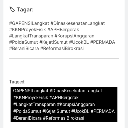
🏷️
Tagar:
#GAPENSILangkat #DinasKesehatanLangkat
#KKNProyekFisik #APHBergerak
#LangkatTransparan #KorupsiAnggaran
#PoldaSumut #KejatiSumut #UcokBL #PERMADA
#BeraniBicara #ReformasiBirokrasi
Tagged:
GAPENSILangkat #DinasKesehatanLangkat
#KKNProyekFisik #APHBergerak
#LangkatTransparan #KorupsiAnggaran
#PoldaSumut #KejatiSumut #UcokBL #PERMADA
#BeraniBicara #ReformasiBirokrasi