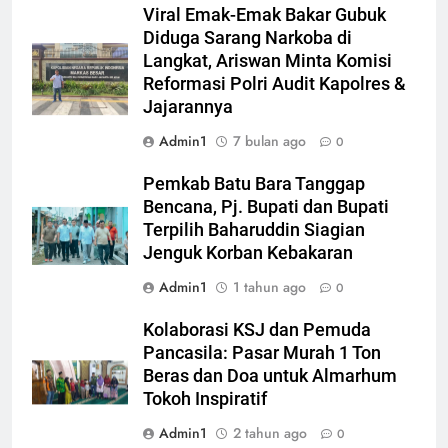
Viral Emak-Emak Bakar Gubuk
Diduga Sarang Narkoba di
Langkat, Ariswan Minta Komisi
Reformasi Polri Audit Kapolres &
Jajarannya
Admin1
7 bulan ago
0
Pemkab Batu Bara Tanggap
Bencana, Pj. Bupati dan Bupati
Terpilih Baharuddin Siagian
Jenguk Korban Kebakaran
Admin1
1 tahun ago
0
Kolaborasi KSJ dan Pemuda
Pancasila: Pasar Murah 1 Ton
Beras dan Doa untuk Almarhum
Tokoh Inspiratif
Admin1
2 tahun ago
0