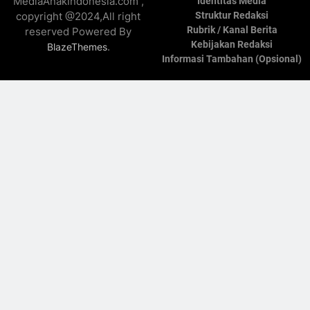
MediaAnakIndonesia.com ,
Identitas Media
copyright @2024,All right
Struktur Redaksi
Rubrik / Kanal Berita
reserved Powered By
Kebijakan Redaksi
.
BlazeThemes
Informasi Tambahan (Opsional)