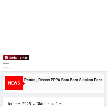
Mediaanaki
Berita Anak Indonesia
Berita Terkini
Korban di Petatal, Dinsos PPPA Batu Bara Siapkan Pendampin
NEWS
Home
2025
Oktober
9