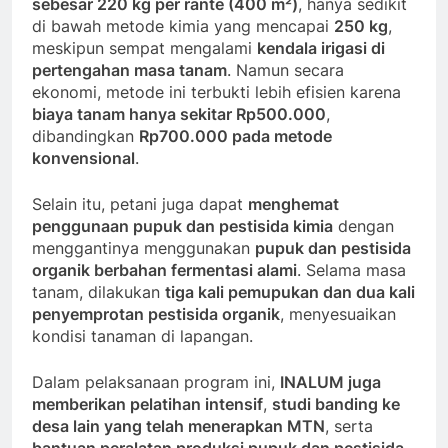
sebesar 220 kg per rante (400 m²)
, hanya sedikit
di bawah metode kimia yang mencapai
250 kg
,
meskipun sempat mengalami
kendala irigasi di
pertengahan masa tanam
. Namun secara
ekonomi, metode ini terbukti lebih efisien karena
biaya tanam hanya sekitar Rp500.000
,
dibandingkan
Rp700.000 pada metode
konvensional
.
Selain itu, petani juga dapat
menghemat
penggunaan pupuk dan pestisida kimia
dengan
menggantinya menggunakan
pupuk dan pestisida
organik berbahan fermentasi alami
. Selama masa
tanam, dilakukan
tiga kali pemupukan dan dua kali
penyemprotan pestisida organik
, menyesuaikan
kondisi tanaman di lapangan.
Dalam pelaksanaan program ini,
INALUM juga
memberikan pelatihan intensif
,
studi banding ke
desa lain yang telah menerapkan MTN
, serta