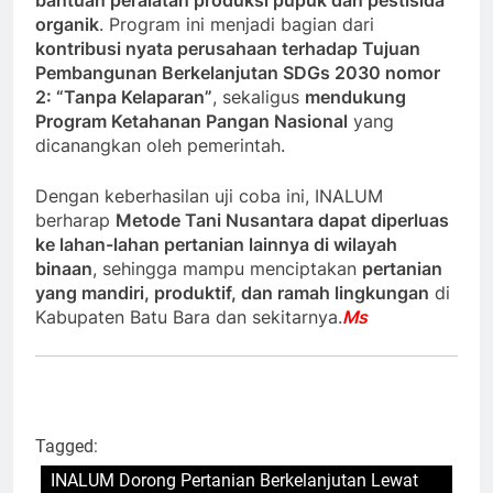
bantuan peralatan produksi pupuk dan pestisida
organik
. Program ini menjadi bagian dari
kontribusi nyata perusahaan terhadap Tujuan
Pembangunan Berkelanjutan SDGs 2030 nomor
2: “Tanpa Kelaparan”
, sekaligus
mendukung
Program Ketahanan Pangan Nasional
yang
dicanangkan oleh pemerintah.
Dengan keberhasilan uji coba ini, INALUM
berharap
Metode Tani Nusantara dapat diperluas
ke lahan-lahan pertanian lainnya di wilayah
binaan
, sehingga mampu menciptakan
pertanian
yang mandiri, produktif, dan ramah lingkungan
di
Kabupaten Batu Bara dan sekitarnya.
Ms
Tagged:
INALUM Dorong Pertanian Berkelanjutan Lewat