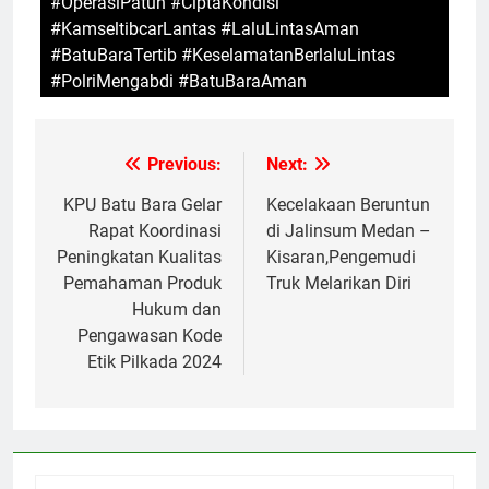
#OperasiPatuh #CiptaKondisi
#KamseltibcarLantas #LaluLintasAman
#BatuBaraTertib #KeselamatanBerlaluLintas
#PolriMengabdi #BatuBaraAman
Previous:
Next:
Navigasi
pos
KPU Batu Bara Gelar
Kecelakaan Beruntun
Rapat Koordinasi
di Jalinsum Medan –
Peningkatan Kualitas
Kisaran,Pengemudi
Pemahaman Produk
Truk Melarikan Diri
Hukum dan
Pengawasan Kode
Etik Pilkada 2024