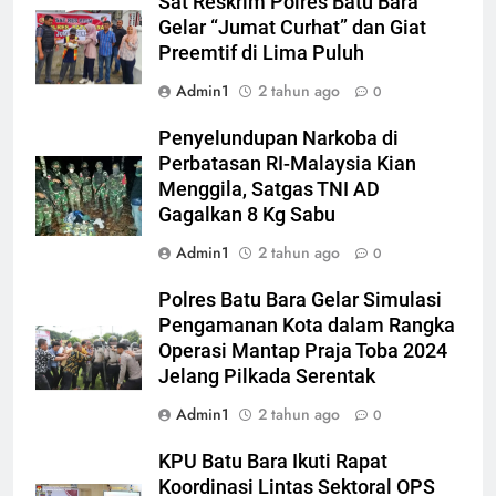
Sat Reskrim Polres Batu Bara
Gelar “Jumat Curhat” dan Giat
Preemtif di Lima Puluh
Admin1
2 tahun ago
0
Penyelundupan Narkoba di
Perbatasan RI-Malaysia Kian
Menggila, Satgas TNI AD
Gagalkan 8 Kg Sabu
Admin1
2 tahun ago
0
Polres Batu Bara Gelar Simulasi
Pengamanan Kota dalam Rangka
Operasi Mantap Praja Toba 2024
Jelang Pilkada Serentak
Admin1
2 tahun ago
0
KPU Batu Bara Ikuti Rapat
Koordinasi Lintas Sektoral OPS