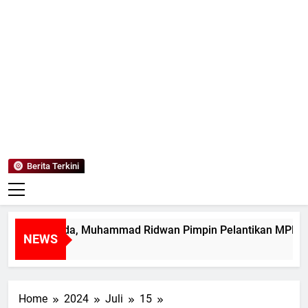
Mediaanaki
Berita Anak Indonesia
Berita Terkini
in Muda, Muhammad Ridwan Pimpin Pelantikan MPK SMAN 1 
NEWS
Home
2024
Juli
15