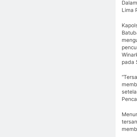
Dalam
Lima 
Kapol
Batub
mengu
pencu
Winar
pada 
“Ters
membe
setela
Penca
Menur
tersa
membu