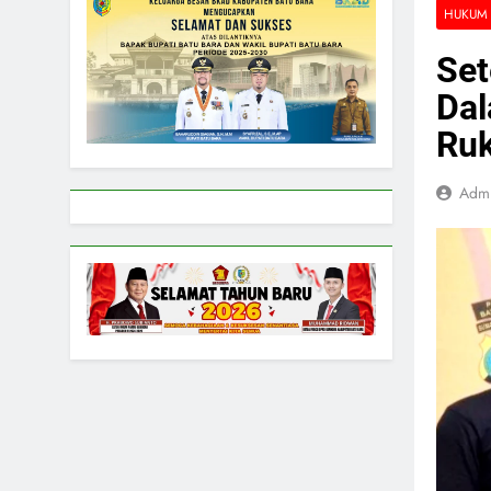
HUKUM 
Set
Dal
Ru
Adm