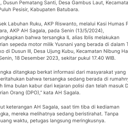
, Dusun Pematang Santi, Desa Gambus Laut, Kecamat
Puluh Pesisir, Kabupaten Batubara.
sek Labuhan Ruku, AKP Riswanto, melalui Kasi Humas P
ara, AKP AH Sagala, pada Senin (13/5/2024),
ngkapkan bahwa tersangka IL alias Iblis melakukan
rian sepeda motor milik Yusnani yang berada di dalam 
ko di Dusun III, Desa Ujung Kubu, Kecamatan Nibung H
Senin, 18 Desember 2023, sekitar pukul 17.40 WIB.
angka ditangkap berkat informasi dari masyarakat yang
ritahukan bahwa tersangka sedang berada di rumahn
h lima bulan kabur dari kejaran polisi dan telah masuk D
rian Orang (DPO),” kata AH Sagala.
ut keterangan AH Sagala, saat tim tiba di kediaman
ngka, mereka melihatnya sedang beristirahat. Tanpa
ang waktu, petugas langsung meringkusnya.