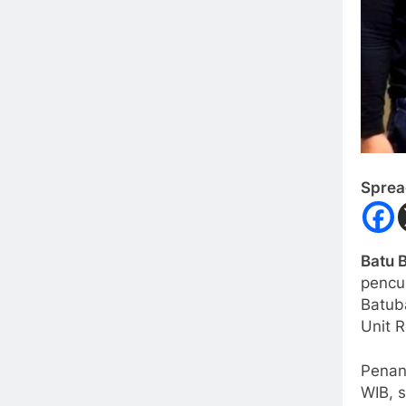
Sprea
Batu 
pencu
Batuba
Unit 
Penan
WIB, 