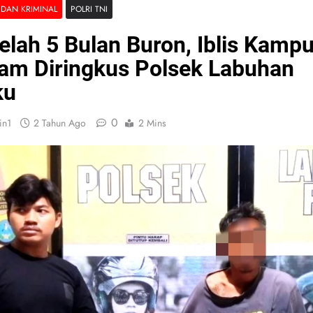
DAN KRIMINAL
POLRI TNI
elah 5 Bulan Buron, Iblis Kamp
am Diringkus Polsek Labuhan
ku
0
in1
2 Tahun Ago
2 Mins