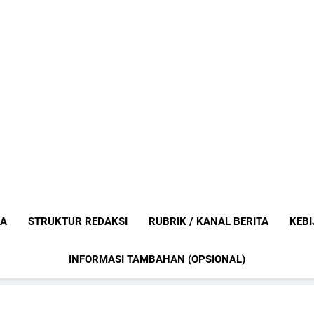
Mediaanak
Berita Anak Indonesia
IA
STRUKTUR REDAKSI
RUBRIK / KANAL BERITA
KEBI
INFORMASI TAMBAHAN (OPSIONAL)