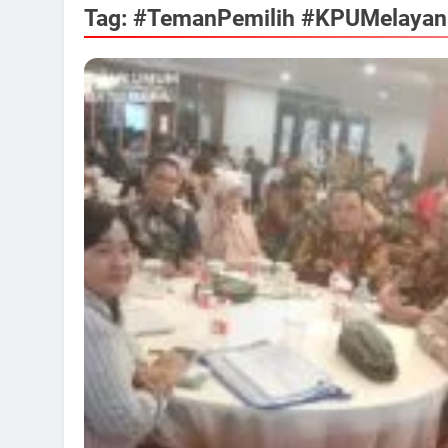
Tag:
#TemanPemilih #KPUMelayani