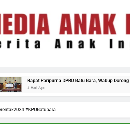
PRD Batu Bara, Wabup Dorong Tata Kelola Keuangan Daerah y
erentak2024 #KPUBatubara