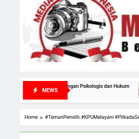
ngan Psikologis dan Hukum
Rapat Paripurna D
NEWS
4 Hari Ago
Home
#TemanPemilih #KPUMelayani #PilkadaS