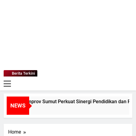
Mediaanaki
Berita Anak Indonesia
Berita Terkini
UM dan Pemprov Sumut Perkuat Sinergi Pendidikan dan Peles
NEWS
 Ago
Home