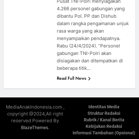
Pusat TNI-Polri menyiagakan
4.266 personel gabungan yang
dibantu Pol. PP dan Dishub
dalam rangka pengamanan unjuk
rasa warga yang akan
menyampaikan pendapatnya.
Rabu (24/4/2024). “Personel
gabungan TNI-Polri akan
disiagakan dan ditempatkan di
beberapa titik…
Read Full News
MediaAnakIndonesia.com ,
Identitas Media
copyright @2024,All right
Struktur Redaksi
Rubrik / Kanal Berita
reserved Powered By
Kebijakan Redaksi
.
BlazeThemes
Informasi Tambahan (Opsional)