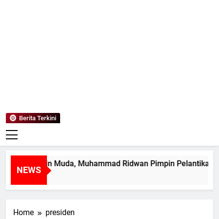
Mediaanaki
Berita Anak Indonesia
Berita Terkini
tak Pemimpin Muda, Muhammad Ridwan Pimpin Pelantikan M
NEWS
ari Ago
Home
presiden