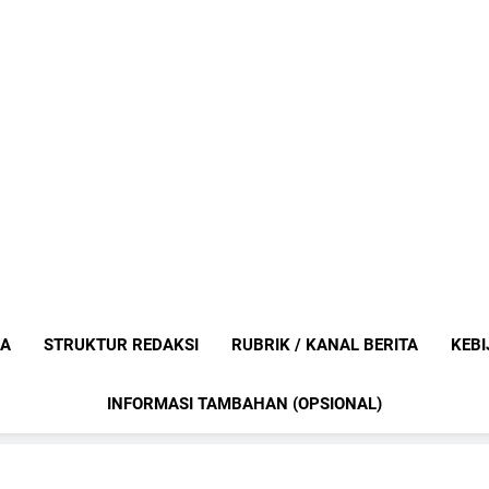
Mediaanak
Berita Anak Indonesia
IA
STRUKTUR REDAKSI
RUBRIK / KANAL BERITA
KEBI
INFORMASI TAMBAHAN (OPSIONAL)