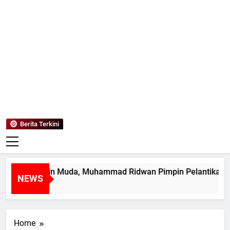
Mediaanaki
Berita Anak Indonesia
Berita Terkini
tak Pemimpin Muda, Muhammad Ridwan Pimpin Pelantikan M
NEWS
ari Ago
Home