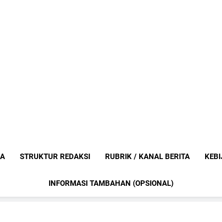
Mediaanak
Berita Anak Indonesia
IA
STRUKTUR REDAKSI
RUBRIK / KANAL BERITA
KEBI
INFORMASI TAMBAHAN (OPSIONAL)