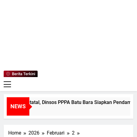
Mediaanaki
Berita Anak Indonesia
Berita Terkini
n di Petatal, Dinsos PPPA Batu Bara Siapkan Pendampingan P
NEWS
Home
2026
Februari
2