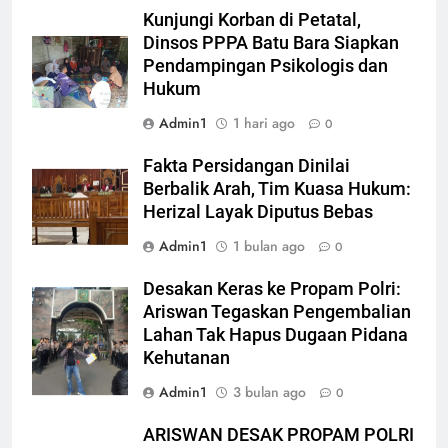
Kunjungi Korban di Petatal,
Dinsos PPPA Batu Bara Siapkan
Pendampingan Psikologis dan
Hukum
Admin1
1 hari ago
0
Fakta Persidangan Dinilai
Berbalik Arah, Tim Kuasa Hukum:
Herizal Layak Diputus Bebas
Admin1
1 bulan ago
0
Desakan Keras ke Propam Polri:
Ariswan Tegaskan Pengembalian
Lahan Tak Hapus Dugaan Pidana
Kehutanan
Admin1
3 bulan ago
0
ARISWAN DESAK PROPAM POLRI