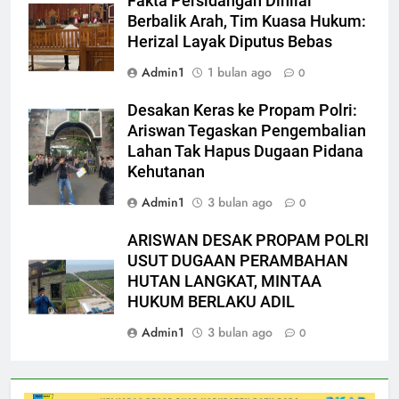
Fakta Persidangan Dinilai
Berbalik Arah, Tim Kuasa Hukum:
Herizal Layak Diputus Bebas
Admin1
1 bulan ago
0
Desakan Keras ke Propam Polri:
Ariswan Tegaskan Pengembalian
Lahan Tak Hapus Dugaan Pidana
Kehutanan
Admin1
3 bulan ago
0
ARISWAN DESAK PROPAM POLRI
USUT DUGAAN PERAMBAHAN
HUTAN LANGKAT, MINTAA
HUKUM BERLAKU ADIL
Admin1
3 bulan ago
0