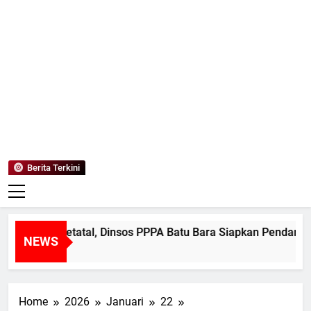
Mediaanaki
Berita Anak Indonesia
Berita Terkini
ban di Petatal, Dinsos PPPA Batu Bara Siapkan Pendampingan
NEWS
Home
2026
Januari
22