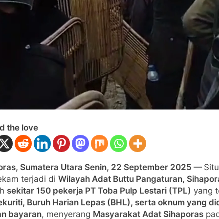
d the love
oras, Sumatera Utara Senin, 22 September 2025 —
Situ
kam terjadi di
Wilayah Adat Buttu Pangaturan, Sihapor
ah
sekitar 150 pekerja PT Toba Pulp Lestari (TPL)
yang te
ekuriti, Buruh Harian Lepas (BHL), serta oknum yang d
n bayaran
, menyerang
Masyarakat Adat Sihaporas
pa