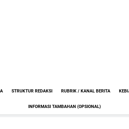
Mediaanak
Berita Anak Indonesia
IA
STRUKTUR REDAKSI
RUBRIK / KANAL BERITA
KEBI
INFORMASI TAMBAHAN (OPSIONAL)