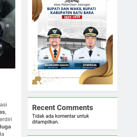
asi
Recent Comments
as
,
Tidak ada komentar untuk
rdiri
ditampilkan.
iduga
da