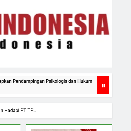
is dan Hukum
Rapat Paripurna DPRD Batu Bar
6 Hari Ago
an Hadapi PT TPL