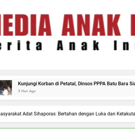
tatal, Dinsos PPPA Batu Bara Siapkan Pendampingan Psikolog
asyarakat Adat Sihaporas: Bertahan dengan Luka dan Ketakut