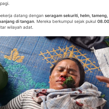
pagi.
pekerja datang dengan
seragam sekuriti, helm, tameng,
panjang di tangan
. Mereka berkumpul sejak pukul
08.00
itar wilayah adat.