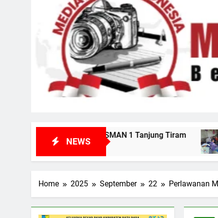
SMAN 1 Tanjung Tiram
Kunjungi Korban di Pe
NEWS
5 Hari Ago
Home
2025
September
22
Perlawanan M