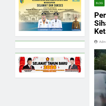
BLOG
Per
Sih
Ket
Adm