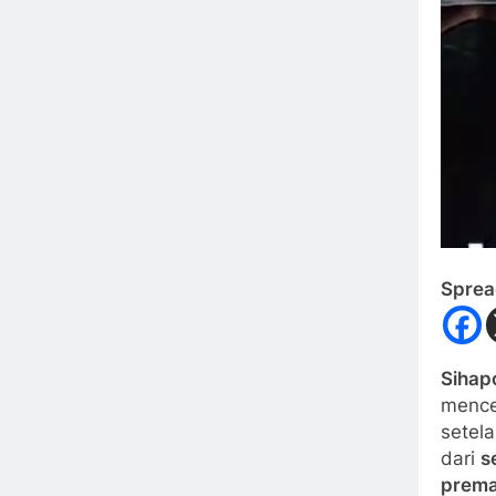
Sprea
Sihap
mence
setel
dari
s
prema