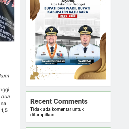
ukum
nggi
n
dua
Recent Comments
ana
Tidak ada komentar untuk
 1,5
ditampilkan.