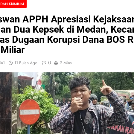
DAN KRIMINAL
swan APPH Apresiasi Kejaksaa
an Dua Kepsek di Medan, Kec
as Dugaan Korupsi Dana BOS R
 Miliar
0
in1
11 Bulan Ago
2 Mins