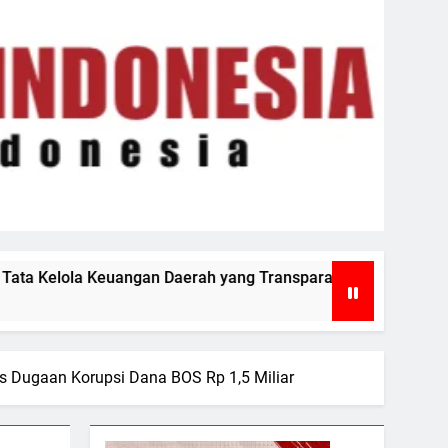
ah yang Transparan dan Akuntabel
Perkuat K
1 Minggu Ag
s Dugaan Korupsi Dana BOS Rp 1,5 Miliar