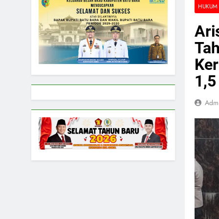
HUKUM 
Ari
Tah
Ker
1,5
Adm