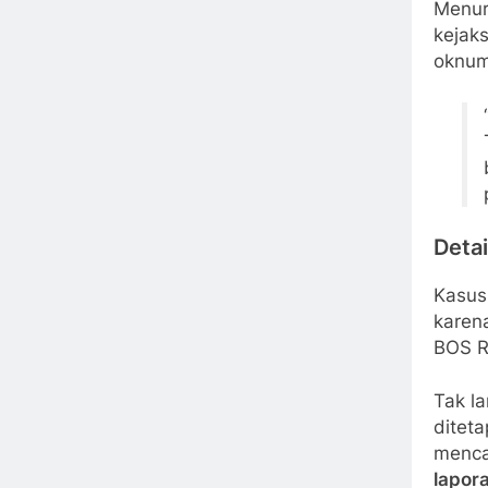
Menur
kejak
oknum
Detai
Kasus
karen
BOS R
Tak l
ditet
menc
lapor