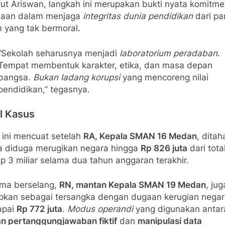
ut Ariswan, langkah ini merupakan bukti nyata komitm
saan dalam menjaga
integritas dunia pendidikan
dari pa
 yang tak bermoral.
“Sekolah seharusnya menjadi
laboratorium peradaban
.
Tempat membentuk karakter, etika, dan masa depan
bangsa.
Bukan ladang korupsi
yang mencoreng nilai
pendidikan,” tegasnya.
l Kasus
 ini mencuat setelah
RA, Kepala SMAN 16 Medan
, ditah
a diduga merugikan negara hingga
Rp 826 juta
dari tota
p 3 miliar selama dua tahun anggaran terakhir.
ama berselang,
RN, mantan Kepala SMAN 19 Medan
, jug
apkan sebagai tersangka dengan dugaan kerugian nega
apai
Rp 772 juta
.
Modus operandi
yang digunakan antara
an pertanggungjawaban fiktif
dan
manipulasi data