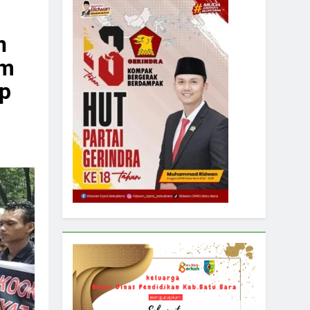
n
am
p