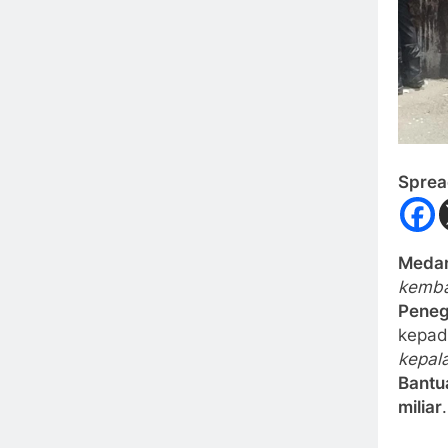
Sprea
Medan
kemba
Peneg
kepa
kepal
Bantua
miliar
.