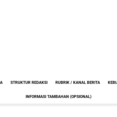
Mediaanak
Berita Anak Indonesia
IA
STRUKTUR REDAKSI
RUBRIK / KANAL BERITA
KEBI
INFORMASI TAMBAHAN (OPSIONAL)