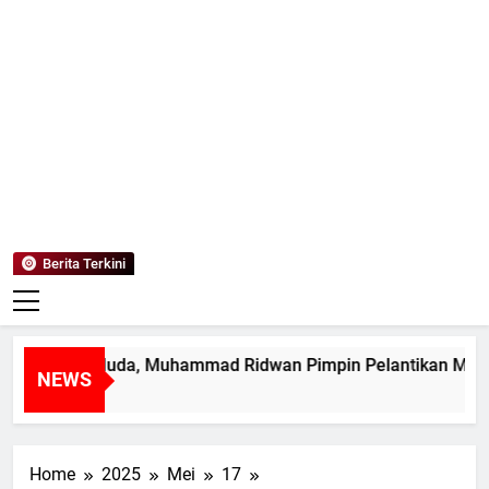
Mediaanaki
Berita Anak Indonesia
Berita Terkini
impin Muda, Muhammad Ridwan Pimpin Pelantikan MPK SMAN
NEWS
Home
2025
Mei
17