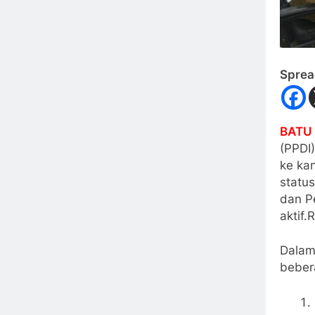
Sprea
BATU 
(PPDI
ke kan
statu
dan P
aktif
Dalam
bebera