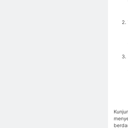
Kunju
menye
berda