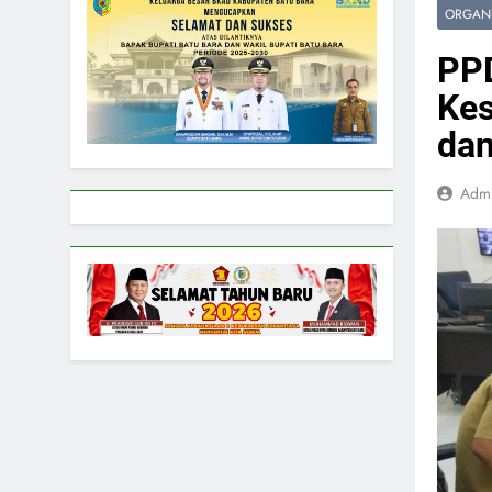
ORGANI
PPD
Kes
dan
Adm