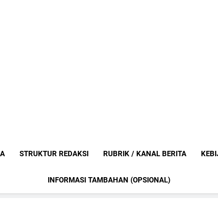
Mediaanak
Berita Anak Indonesia
IA
STRUKTUR REDAKSI
RUBRIK / KANAL BERITA
KEBI
INFORMASI TAMBAHAN (OPSIONAL)