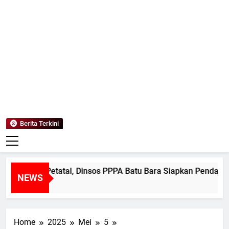
Mediaanaki
Berita Anak Indonesia
Berita Terkini
ban di Petatal, Dinsos PPPA Batu Bara Siapkan Pendampingan
NEWS
Home
2025
Mei
5