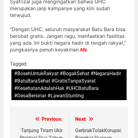
Syafrizal juga mengingatkan bahwa UHC
merupakan janji kampanye yang kini sudah
terwujud.
“Dengan UHC, seluruh masyarakat Batu Bara bisa
berobat gratis. Jangan ragu, manfaatkan fasilitas
yang ada. Ini bukti negara hadir di tengah rakyat,”
pungkasnya penuh keyakinan.
Ms
Tagged:
#BosehUntukRakyat #BogakSehat #NegaraHadir
#BatuBaraSehat #GratisTanpaSyarat
#KesehatanAdalahHak #UHCBatuBara
#DesaBersinar #LawanStunting
Previous:
Next:
Navigasi
pos
Tanjung Tiram Ukir
GerbrakTolakKorupsi:
Prestasi Dua Tahun
Bongkar Dugaan