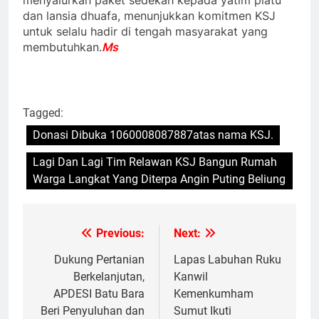
menyalurkan paket sedekah kepada yatim piatu
dan lansia dhuafa, menunjukkan komitmen KSJ
untuk selalu hadir di tengah masyarakat yang
membutuhkan.
Ms
Tagged:
Donasi Dibuka 1060008087887atas nama KSJ.
Lagi Dan Lagi Tim Relawan KSJ Bangun Rumah
Warga Langkat Yang Diterpa Angin Puting Beliung
Previous:
Next:
Navigasi
pos
Dukung Pertanian
Lapas Labuhan Ruku
Berkelanjutan,
Kanwil
APDESI Batu Bara
Kemenkumham
Beri Penyuluhan dan
Sumut Ikuti