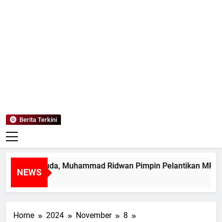
Mediaanaki
Berita Anak Indonesia
Berita Terkini
pin Muda, Muhammad Ridwan Pimpin Pelantikan MPK SMAN 1
NEWS
Home
2024
November
8