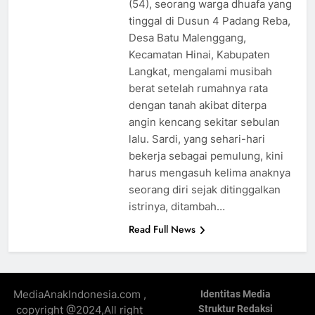
(54), seorang warga dhuafa yang
tinggal di Dusun 4 Padang Reba,
Desa Batu Malenggang,
Kecamatan Hinai, Kabupaten
Langkat, mengalami musibah
berat setelah rumahnya rata
dengan tanah akibat diterpa
angin kencang sekitar sebulan
lalu. Sardi, yang sehari-hari
bekerja sebagai pemulung, kini
harus mengasuh kelima anaknya
seorang diri sejak ditinggalkan
istrinya, ditambah…
Read Full News
MediaAnakIndonesia.com ,
Identitas Media
copyright @2024,All right
Struktur Redaksi