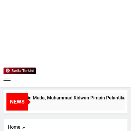
Mediaanaki
Berita Anak Indonesia
Berita Terkini
tak Pemimpin Muda, Muhammad Ridwan Pimpin Pelantikan M
NEWS
ari Ago
Home