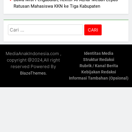
Ratusan Mahasiswa KKN ke Tiga Kabupaten
Cari
untuk:
MediaAnakIndonesia.com ,
Identitas Media
copyright @2024,All right
Struktur Redaksi
Rubrik / Kanal Berita
reserved Powered By
Kebijakan Redaksi
.
BlazeThemes
Informasi Tambahan (Opsional)