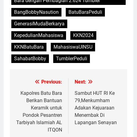
Bara dengan Pembagian 2.624 Tumbler
BangBobbyNasution
BatuBaraPeduli
GenerasiMudaBerkarya
KepedulianMahasiswa
KKN2024
KKNBatuBara
MahasiswaUINSU
SahabatBobby
TumblerPeduli
Previous:
Next:
Navigasi
pos
Kapolres Batu Bara
Sambut HUT RI Ke
Berikan Bantuan
79,Menkumham
Keramik untuk
Adakan Kejuaraan
Pondok Pesantren
Menembak Di
Tarbiyah Islamiah AL
Lapangan Senayan
ITQON