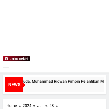
Mediaanaki
Berita Anak Indonesia
Berita Terkini
mpin Muda, Muhammad Ridwan Pimpin Pelantikan MPK SMAN 
NEWS
Home
2024
Juli
28