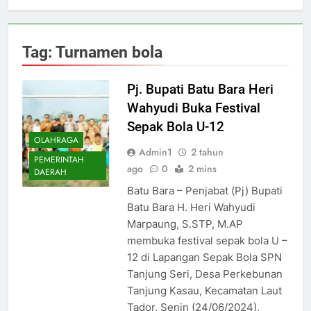
Tag:
Turnamen bola
Pj. Bupati Batu Bara Heri
Wahyudi Buka Festival
Sepak Bola U-12
OLAHRAGA
Admin1
2 tahun
PEMERINTAH
ago
0
2 mins
DAERAH
Batu Bara – Penjabat (Pj) Bupati
Batu Bara H. Heri Wahyudi
Marpaung, S.STP, M.AP
membuka festival sepak bola U –
12 di Lapangan Sepak Bola SPN
Tanjung Seri, Desa Perkebunan
Tanjung Kasau, Kecamatan Laut
Tador, Senin (24/06/2024).