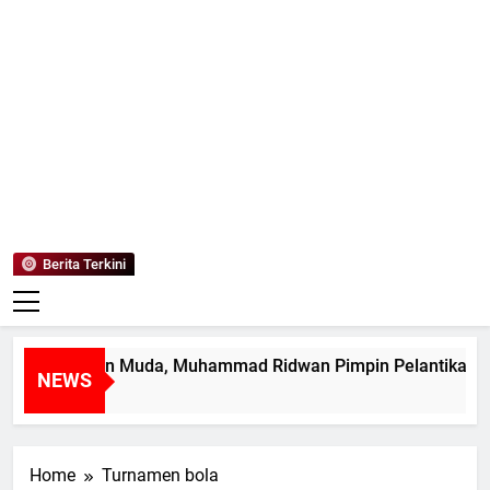
Mediaanaki
Berita Anak Indonesia
Berita Terkini
tak Pemimpin Muda, Muhammad Ridwan Pimpin Pelantikan M
NEWS
ari Ago
Home
Turnamen bola