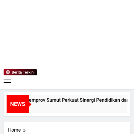
Mediaanaki
Berita Anak Indonesia
Berita Terkini
ALUM dan Pemprov Sumut Perkuat Sinergi Pendidikan dan Pel
NEWS
am Ago
Home