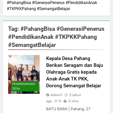
#PahangBisa #GenerasiPenerus #PendidikanAnak
#TKPKKPahang #SemangatBelajar
Tag:
#PahangBisa #GenerasiPenerus
#PendidikanAnak #TKPKKPahang
#SemangatBelajar
Kepala Desa Pahang
Berikan Seragam dan Baju
Olahraga Gratis kepada
Anak-Anak TK PKK,
PEMERINTAHAN
Dorong Semangat Belajar
DESA
Admin1
2 tahun
ago
0
2 mins
BATU BARA | Pahang, 27