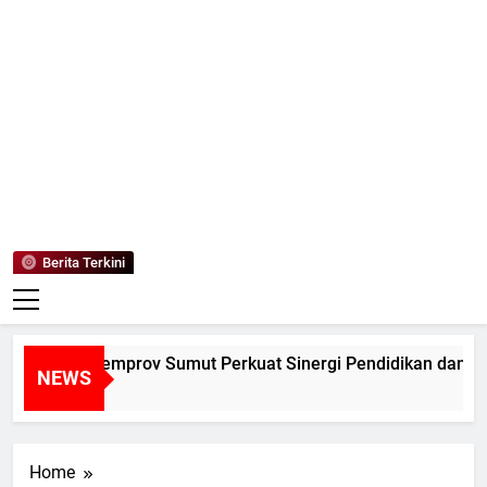
Mediaanaki
Berita Anak Indonesia
Berita Terkini
LUM dan Pemprov Sumut Perkuat Sinergi Pendidikan dan Pel
NEWS
ri Ago
Home