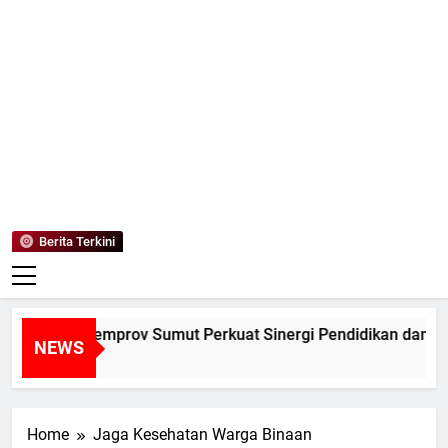
Mediaanaki
Berita Anak Indonesia
Berita Terkini
ALUM dan Pemprov Sumut Perkuat Sinergi Pendidikan dan Pel
NEWS
ri Ago
Home
Jaga Kesehatan Warga Binaan