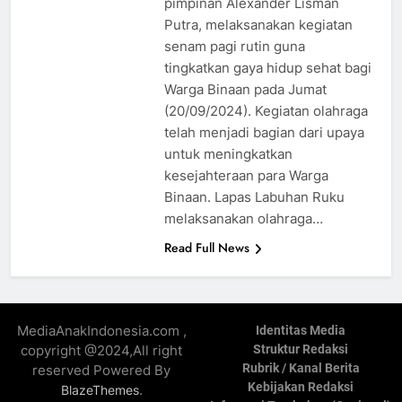
pimpinan Alexander Lisman
Putra, melaksanakan kegiatan
senam pagi rutin guna
tingkatkan gaya hidup sehat bagi
Warga Binaan pada Jumat
(20/09/2024). Kegiatan olahraga
telah menjadi bagian dari upaya
untuk meningkatkan
kesejahteraan para Warga
Binaan. Lapas Labuhan Ruku
melaksanakan olahraga…
Read Full News
MediaAnakIndonesia.com ,
Identitas Media
copyright @2024,All right
Struktur Redaksi
Rubrik / Kanal Berita
reserved Powered By
Kebijakan Redaksi
.
BlazeThemes