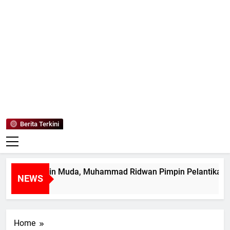
Mediaanaki
Berita Anak Indonesia
Berita Terkini
tak Pemimpin Muda, Muhammad Ridwan Pimpin Pelantikan M
NEWS
ari Ago
Home