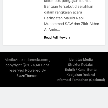
kelompok pengajian ibu-ibu.
Bantuan tersebut diserahkan
dalam rangkaian acara
Peringatan Maulid Nabi
Muhammad SAW dan Zikir Akbar
Al Amin…
Read Full News
MediaAnakIndonesia.com ,
Identitas Media
copyright @2024,All right
Struktur Redaksi
Rubrik / Kanal Berita
reserved Powered By
Kebijakan Redaksi
.
BlazeThemes
Informasi Tambahan (Opsional)