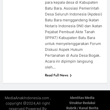
para kepala desa di Kabupaten
Batu Bara. Asosiasi Pemerintah
Desa Seluruh Indonesia (Apdesi)
Batu Bara menggandeng Ikatan
Notaris Indonesia (INI) dan Ikatan
Pejabat Pembuat Akte Tanah
(IPPAT) Kabupaten Batu Bara
untuk menyelenggarakan Forum
Diskusi Aspek Hukum
Pertanahan di Aula Desa Bogak.
Acara ini dipimpin langsung
oleh…
Read Full News
MediaAnakIndonesia.com ,
Identitas Media
copyright @2024,All right
Struktur Redaksi
Rubrik / Kanal Berita
reserved Powered By