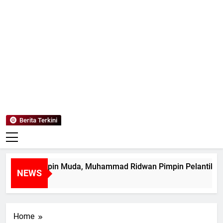
Mediaanaki
Berita Anak Indonesia
Berita Terkini
etak Pemimpin Muda, Muhammad Ridwan Pimpin Pelantikan 
NEWS
Hari Ago
Home