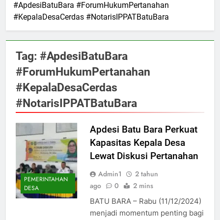
#ApdesiBatuBara #ForumHukumPertanahan
#KepalaDesaCerdas #NotarisIPPATBatuBara
Tag:
#ApdesiBatuBara
#ForumHukumPertanahan
#KepalaDesaCerdas
#NotarisIPPATBatuBara
Apdesi Batu Bara Perkuat
Kapasitas Kepala Desa
Lewat Diskusi Pertanahan
Admin1
2 tahun
PEMERINTAHAN
ago
0
2 mins
DESA
BATU BARA – Rabu (11/12/2024)
menjadi momentum penting bagi