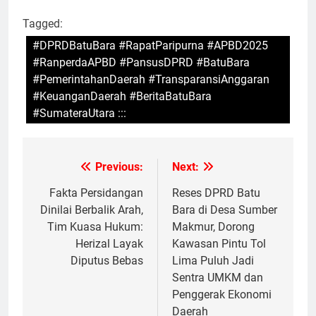
Tagged:
#DPRDBatuBara #RapatParipurna #APBD2025
#RanperdaAPBD #PansusDPRD #BatuBara
#PemerintahanDaerah #TransparansiAnggaran
#KeuanganDaerah #BeritaBatuBara
#SumateraUtara :::
Previous:
Next:
Navigasi
pos
Fakta Persidangan
Reses DPRD Batu
Dinilai Berbalik Arah,
Bara di Desa Sumber
Tim Kuasa Hukum:
Makmur, Dorong
Herizal Layak
Kawasan Pintu Tol
Diputus Bebas
Lima Puluh Jadi
Sentra UMKM dan
Penggerak Ekonomi
Daerah