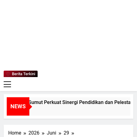
Mediaanaki
Berita Anak Indonesia
Berita Terkini
v Sumut Perkuat Sinergi Pendidikan dan Pelestarian Lingk
NEWS
Home
2026
Juni
29