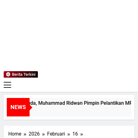
Mediaanaki
Berita Anak Indonesia
Berita Terkini
mpin Muda, Muhammad Ridwan Pimpin Pelantikan MPK SMAN 
NEWS
Home
2026
Februari
16