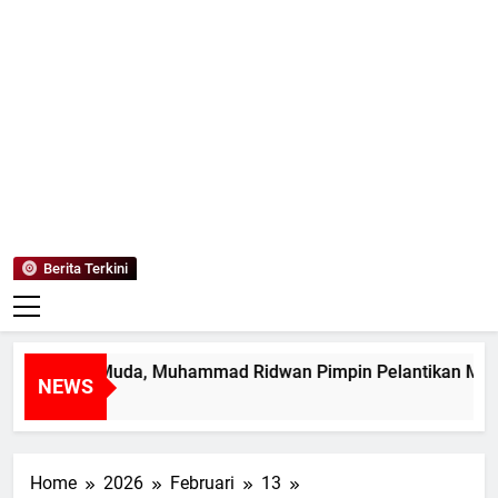
Mediaanaki
Berita Anak Indonesia
Berita Terkini
impin Muda, Muhammad Ridwan Pimpin Pelantikan MPK SMA
NEWS
Home
2026
Februari
13