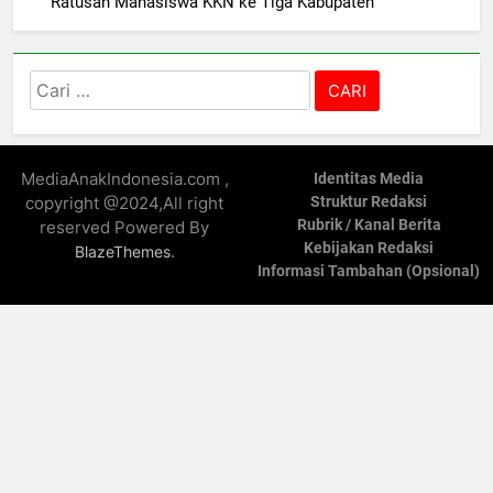
Ratusan Mahasiswa KKN ke Tiga Kabupaten
Cari
untuk:
MediaAnakIndonesia.com ,
Identitas Media
copyright @2024,All right
Struktur Redaksi
Rubrik / Kanal Berita
reserved Powered By
Kebijakan Redaksi
.
BlazeThemes
Informasi Tambahan (Opsional)