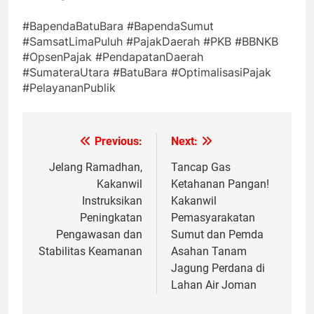
#BapendaBatuBara #BapendaSumut
#SamsatLimaPuluh #PajakDaerah #PKB #BBNKB
#OpsenPajak #PendapatanDaerah
#SumateraUtara #BatuBara #OptimalisasiPajak
#PelayananPublik
Previous:
Next:
Navigasi
pos
Jelang Ramadhan,
Tancap Gas
Kakanwil
Ketahanan Pangan!
Instruksikan
Kakanwil
Peningkatan
Pemasyarakatan
Pengawasan dan
Sumut dan Pemda
Stabilitas Keamanan
Asahan Tanam
Jagung Perdana di
Lahan Air Joman