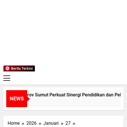
Mediaanaki
Berita Anak Indonesia
Berita Terkini
n Pemprov Sumut Perkuat Sinergi Pendidikan dan Pelestaria
NEWS
Home
2026
Januari
27