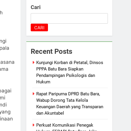
Cari
h
CARI
ngi
pala
Recent Posts
uasana
Kunjungi Korban di Petatal, Dinsos
sama
PPPA Batu Bara Siapkan
Pendampingan Psikologis dan
Hukum
bagai
Rapat Paripurna DPRD Batu Bara,
hmi
Wabup Dorong Tata Kelola
mdi
Keuangan Daerah yang Transparan
 yang
dan Akuntabel
inaan
Perkuat Komunikasi Penegak