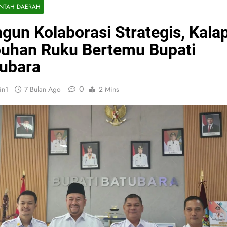
INTAH DAERAH
gun Kolaborasi Strategis, Kala
uhan Ruku Bertemu Bupati
ubara
0
in1
7 Bulan Ago
2 Mins