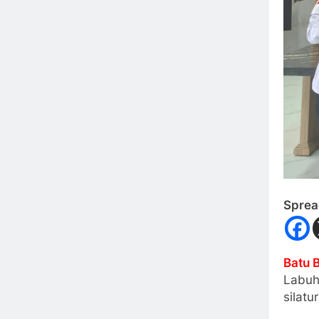
Sprea
Batu 
Labuh
silat