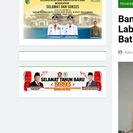
PEMER
Ban
Lab
Bat
Adm