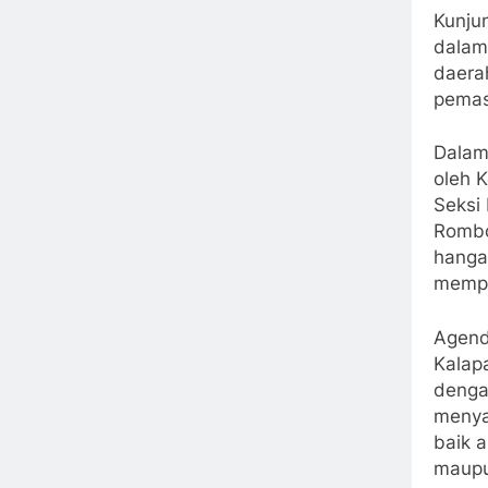
Kunju
dalam
daera
pemas
Dalam
oleh 
Seksi
Rombo
hanga
mempe
Agend
Kalap
denga
menya
baik 
maupu