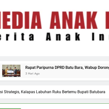
na DPRD Batu Bara, Wabup Dorong Tata Kelola Keuangan Daer
i Strategis, Kalapas Labuhan Ruku Bertemu Bupati Batubara