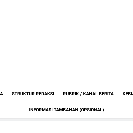
Mediaanak
Berita Anak Indonesia
IA
STRUKTUR REDAKSI
RUBRIK / KANAL BERITA
KEBI
INFORMASI TAMBAHAN (OPSIONAL)