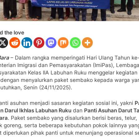
d the love
Bara
– Dalam rangka memperingati Hari Ulang Tahun ke
terian Imigrasi dan Pemasyarakatan (ImiPas), Lembag
yarakatan Kelas IIA Labuhan Ruku menggelar kegiatan 
l dengan menyalurkan paket sembako kepada warga ya
tuhkan, Senin (24/11/2025).
nti asuhan menjadi sasaran kegiatan sosial ini, yakni
P
n Darul Ikhlas Labuhan Ruku
dan
Panti Asuhan Darut Ta
ara
. Paket sembako yang disalurkan berisi beras, telur,
k goreng, serta beberapa kebutuhan pokok lainnya yan
 diperlukan pihak panti untuk menunjang operasional s