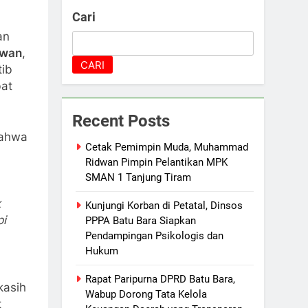
Cari
an
awan
,
CARI
tib
bat
Recent Posts
bahwa
Cetak Pemimpin Muda, Muhammad
Ridwan Pimpin Pelantikan MPK
SMAN 1 Tanjung Tiram
k
Kunjungi Korban di Petatal, Dinsos
pi
PPPA Batu Bara Siapkan
Pendampingan Psikologis dan
Hukum
Rapat Paripurna DPRD Batu Bara,
kasih
Wabup Dorong Tata Kelola
t