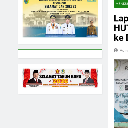
MENKU
Lap
HUT
ke 
Adm