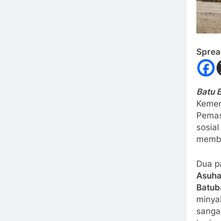
Sprea
Batu 
Kemen
Pemas
sosia
membu
Dua pa
Asuha
Batub
minya
sangat