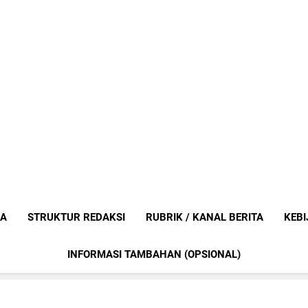
Mediaanak
Berita Anak Indonesia
IA
STRUKTUR REDAKSI
RUBRIK / KANAL BERITA
KEBI
INFORMASI TAMBAHAN (OPSIONAL)