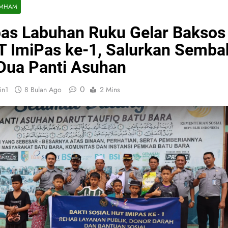
MHAM
as Labuhan Ruku Gelar Baksos
 ImiPas ke-1, Salurkan Semba
Dua Panti Asuhan
0
in1
8 Bulan Ago
2 Mins