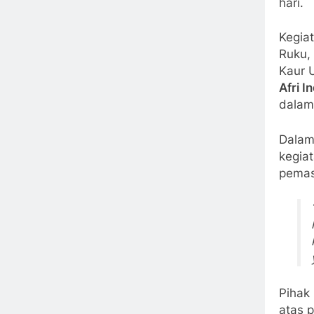
hari.
Kegia
Ruku,
Kaur
Afri 
dalam
Dalam
kegiat
pemas
Pihak
atas 