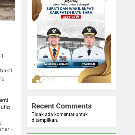
-1
a
bakti
ng
anti
Recent Comments
ufiq
Tidak ada komentar untuk
ditampilkan.
g
ehari-