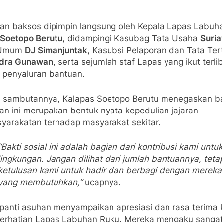
tan baksos dipimpin langsung oleh Kepala Lapas Labuh
Soetopo Berutu
, didampingi Kasubag Tata Usaha
Suri
 Umum
DJ Simanjuntak
, Kasubsi Pelaporan dan Tata Ter
Indra Gunawan
, serta sejumlah staf Lapas yang ikut terli
 penyaluran bantuan.
 sambutannya, Kalapas Soetopo Berutu menegaskan 
an ini merupakan bentuk nyata kepedulian jajaran
yarakatan terhadap masyarakat sekitar.
“Bakti sosial ini adalah bagian dari kontribusi kami untu
lingkungan. Jangan dilihat dari jumlah bantuannya, teta
ketulusan kami untuk hadir dan berbagi dengan mereka
yang membutuhkan,”
ucapnya.
 panti asuhan menyampaikan apresiasi dan rasa terima 
perhatian Lapas Labuhan Ruku. Mereka mengaku sanga