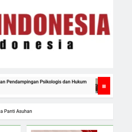
gis dan Hukum
Rapat Paripurna DPRD Batu Bar
6 Hari Ago
a Panti Asuhan