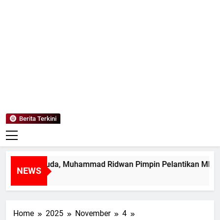
Mediaanaki
Berita Anak Indonesia
Berita Terkini
mpin Muda, Muhammad Ridwan Pimpin Pelantikan MPK SMAN 
NEWS
Home
2025
November
4