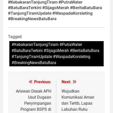
#KebakaranTanjungTiram #PutraWater
#BatuBaraTerkini #SijagoMerah #BeritaBatuBara
#TanjungTiramUpdate #WaspadaKorsleting
#BreakingNewsBatuBara
Tagged:
#KebakaranTanjungTiram #PutraWater
#BatuBaraTerkini #SijagoMerah #BeritaBatuBara
#TanjungTiramUpdate #WaspadaKorsleting
#BreakingNewsBatuBara
Previous:
Next:
Navigasi
pos
Ariswan Desak APH
Wujudkan
Usut Dugaan
Komunikasi Aman
Penyimpangan
dan Tertib, Lapas
Program BSPS di
Labuhan Ruku