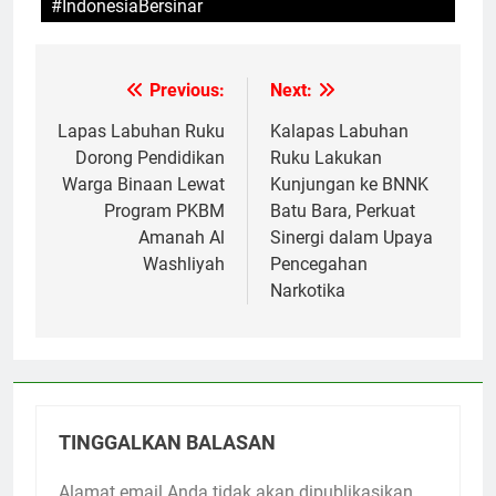
#IndonesiaBersinar
Previous:
Next:
Navigasi
pos
Lapas Labuhan Ruku
Kalapas Labuhan
Dorong Pendidikan
Ruku Lakukan
Warga Binaan Lewat
Kunjungan ke BNNK
Program PKBM
Batu Bara, Perkuat
Amanah Al
Sinergi dalam Upaya
Washliyah
Pencegahan
Narkotika
TINGGALKAN BALASAN
Alamat email Anda tidak akan dipublikasikan.