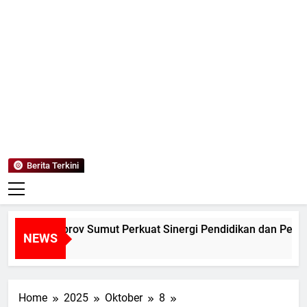
Mediaanaki
Berita Anak Indonesia
Berita Terkini
 Pemprov Sumut Perkuat Sinergi Pendidikan dan Pelestarian
NEWS
Home
2025
Oktober
8