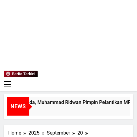
Mediaanaki
Berita Anak Indonesia
Berita Terkini
pin Muda, Muhammad Ridwan Pimpin Pelantikan MPK SMAN 1
NEWS
Home
2025
September
20