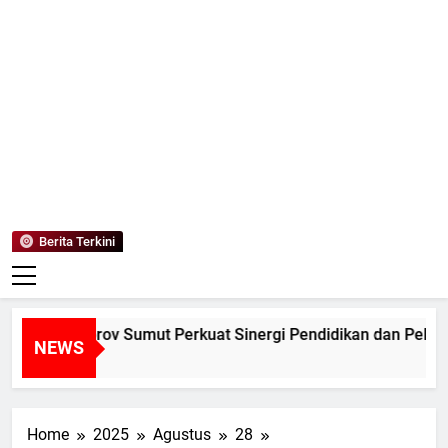
Mediaanaki
Berita Anak Indonesia
Berita Terkini
 Pemprov Sumut Perkuat Sinergi Pendidikan dan Pelestarian
NEWS
Home
2025
Agustus
28