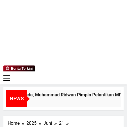
Mediaanaki
Berita Anak Indonesia
Berita Terkini
pin Muda, Muhammad Ridwan Pimpin Pelantikan MPK SMAN 1
NEWS
Home
2025
Juni
21