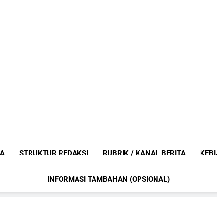
Mediaanak
Berita Anak Indonesia
IA
STRUKTUR REDAKSI
RUBRIK / KANAL BERITA
KEBI
INFORMASI TAMBAHAN (OPSIONAL)