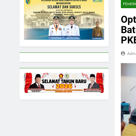
PEMER
Opt
Bat
PK
Adm