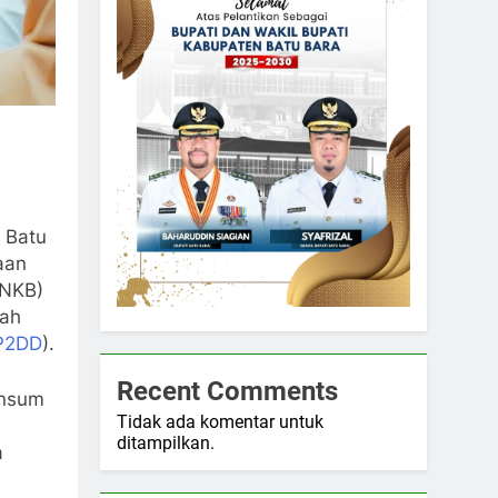
 Batu
aan
BNKB)
rah
P2DD
).
Recent Comments
insum
Tidak ada komentar untuk
ditampilkan.
a