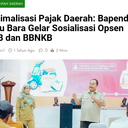
INTAH DAERAH
imalisasi Pajak Daerah: Bapen
u Bara Gelar Sosialisasi Opsen
B dan BBNKB
0
in1
1 Tahun Ago
2 Mins