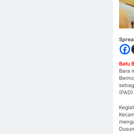
Sprea
Batu 
Bara 
Bermo
sebag
(PAD) 
Kegiat
Kecam
mengu
Dusun