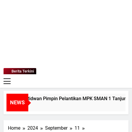
Mediaanaki
Berita Anak Indonesia
Berita Terkini
mad Ridwan Pimpin Pelantikan MPK SMAN 1 Tanjung Tiram
NEWS
Home
2024
September
11