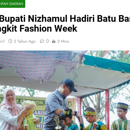
INTAH DAERAH
 Bupati Nizhamul Hadiri Batu Ba
gkit Fashion Week
0
in1
2 Tahun Ago
2 Mins