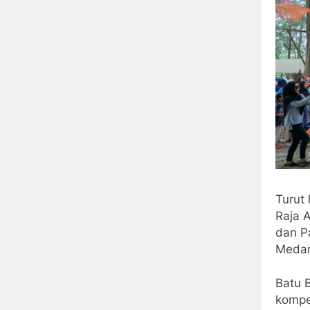
Turut
Raja 
dan P
Medan
Batu B
kompe