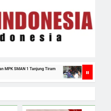
m
Kunjungi Korban di Petatal, Dinsos PPPA 
1 Minggu Ago