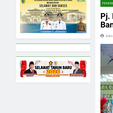
PEMER
Pj.
Ban
Adm