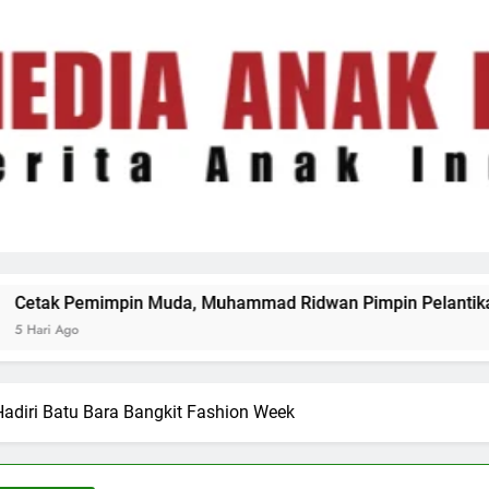
ammad Ridwan Pimpin Pelantikan MPK SMAN 1 Tanjung Tira
Hadiri Batu Bara Bangkit Fashion Week