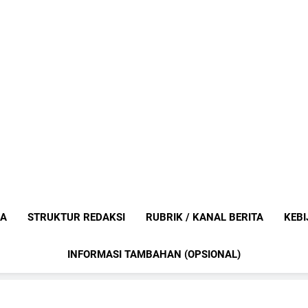
Mediaanak
Berita Anak Indonesia
IA
STRUKTUR REDAKSI
RUBRIK / KANAL BERITA
KEBI
INFORMASI TAMBAHAN (OPSIONAL)