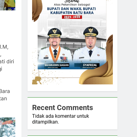
M.M,
,
i diri
i
Bara
tan
Recent Comments
Tidak ada komentar untuk
ditampilkan.