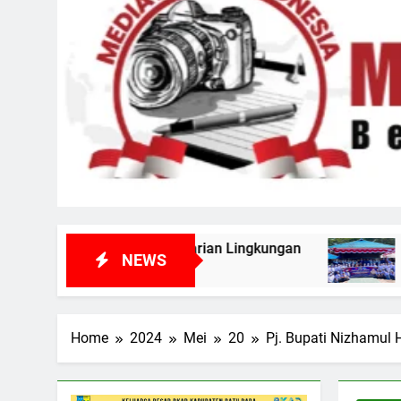
arian Lingkungan
Cetak Pemimpin Muda, Muh
NEWS
5 Hari Ago
Home
2024
Mei
20
Pj. Bupati Nizhamul 