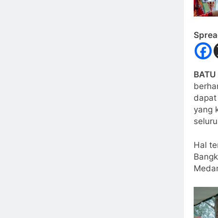
Sprea
BATU 
berha
dapat 
yang k
selur
Hal t
Bangk
Medan