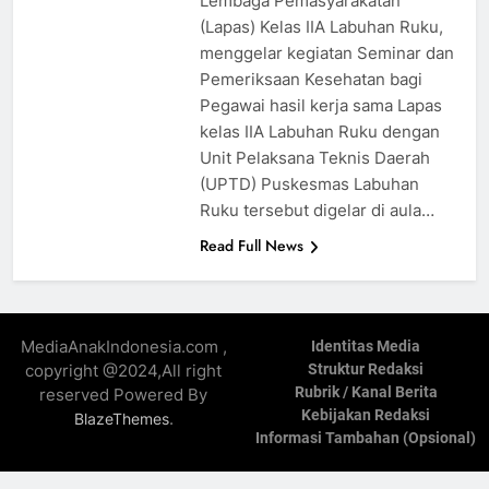
Lembaga Pemasyarakatan
(Lapas) Kelas IIA Labuhan Ruku,
menggelar kegiatan Seminar dan
Pemeriksaan Kesehatan bagi
Pegawai hasil kerja sama Lapas
kelas IIA Labuhan Ruku dengan
Unit Pelaksana Teknis Daerah
(UPTD) Puskesmas Labuhan
Ruku tersebut digelar di aula…
Read Full News
MediaAnakIndonesia.com ,
Identitas Media
copyright @2024,All right
Struktur Redaksi
Rubrik / Kanal Berita
reserved Powered By
Kebijakan Redaksi
.
BlazeThemes
Informasi Tambahan (Opsional)