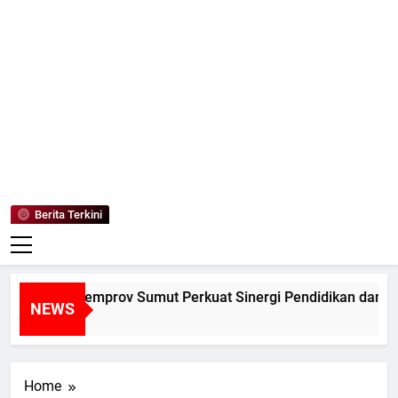
Mediaanaki
Berita Anak Indonesia
Berita Terkini
ALUM dan Pemprov Sumut Perkuat Sinergi Pendidikan dan Pel
NEWS
ari Ago
Home