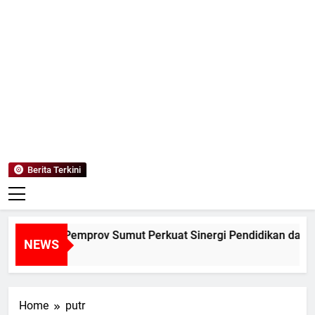
Mediaanaki
Berita Anak Indonesia
Berita Terkini
NALUM dan Pemprov Sumut Perkuat Sinergi Pendidikan dan Pe
NEWS
 Jam Ago
Home
putr