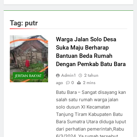
Tag:
putr
Warga Jalan Solo Desa
Suka Maju Berharap
Bantuan Beda Rumah
Dengan Pemkab Batu Bara
Admin1
2 tahun
JERITAN RAKYAT
ago
0
2 mins
Batu Bara – Sangat disayang kan
salah satu rumah warga jalan
solo dusun XI Kecamatan
Tanjung Tiram Kabupaten Batu
Bara Sumatra Utara diduga luput
dari perhatian pemerintah,Rabu
6/3/2024. Ya rumah tersebut