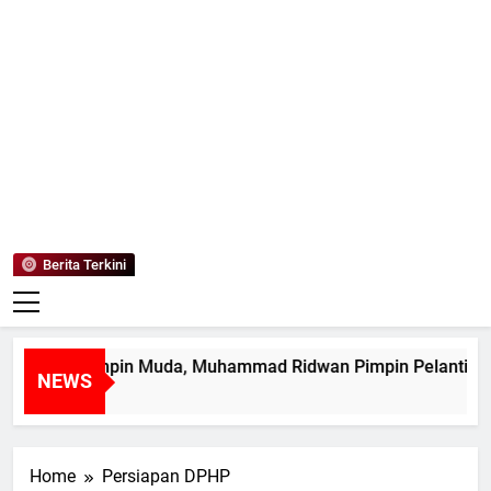
Mediaanaki
Berita Anak Indonesia
Berita Terkini
Cetak Pemimpin Muda, Muhammad Ridwan Pimpin Pelantikan
NEWS
 Hari Ago
Home
Persiapan DPHP