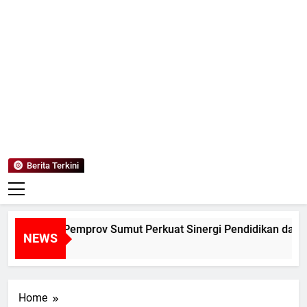
Mediaanaki
Berita Anak Indonesia
Berita Terkini
NALUM dan Pemprov Sumut Perkuat Sinergi Pendidikan dan Pe
NEWS
Hari Ago
Home