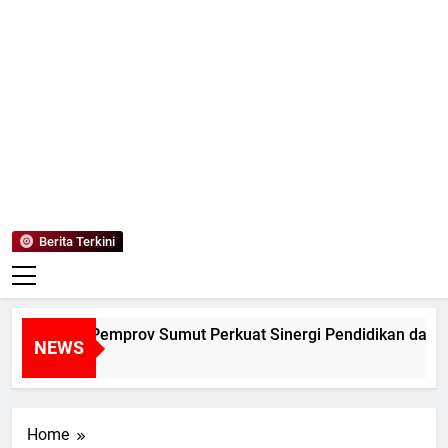
Mediaanaki
Berita Anak Indonesia
Berita Terkini
ALUM dan Pemprov Sumut Perkuat Sinergi Pendidikan dan Pe
NEWS
Hari Ago
Home